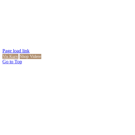
Page load link
Vis Kurv
Shop Videre
Go to Top