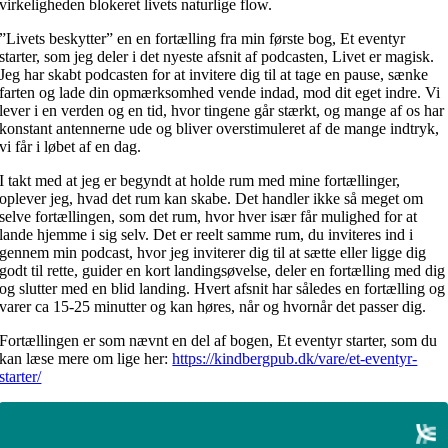
virkeligheden blokeret livets naturlige flow.
”Livets beskytter” en en fortælling fra min første bog, Et eventyr
starter, som jeg deler i det nyeste afsnit af podcasten, Livet er magisk.
Jeg har skabt podcasten for at invitere dig til at tage en pause, sænke
farten og lade din opmærksomhed vende indad, mod dit eget indre. Vi
lever i en verden og en tid, hvor tingene går stærkt, og mange af os har
konstant antennerne ude og bliver overstimuleret af de mange indtryk,
vi får i løbet af en dag.
I takt med at jeg er begyndt at holde rum med mine fortællinger,
oplever jeg, hvad det rum kan skabe. Det handler ikke så meget om
selve fortællingen, som det rum, hvor hver især får mulighed for at
lande hjemme i sig selv. Det er reelt samme rum, du inviteres ind i
gennem min podcast, hvor jeg inviterer dig til at sætte eller ligge dig
godt til rette, guider en kort landingsøvelse, deler en fortælling med dig
og slutter med en blid landing. Hvert afsnit har således en fortælling og
varer ca 15-25 minutter og kan høres, når og hvornår det passer dig.
Fortællingen er som nævnt en del af bogen, Et eventyr starter, som du
kan læse mere om lige her:
https://kindbergpub.dk/vare/et-eventyr-
starter/