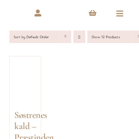
Skip
to
Toggle
content
Naviga
Hjem
Sort by
Default Order
Show
12 Products
Forfattere
Udgivelser
Events
Søstrenes
Nyheder
kald –
Om os
Præstinden