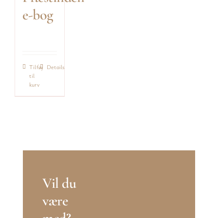
e-bog
Community
179,00
kr.
Kontakt
Tilføj
Details
til
kurv
Vil du
være