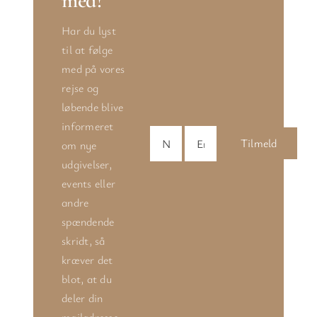
med?
Har du lyst
til at følge
med på vores
rejse og
løbende blive
informeret
Tilmeld
om nye
udgivelser,
events eller
andre
spændende
skridt, så
kræver det
blot, at du
deler din
mailadresse